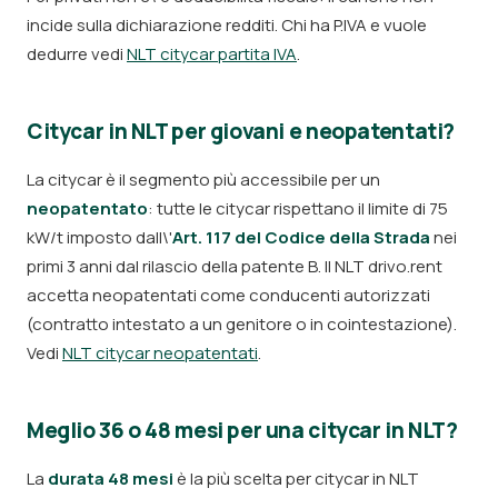
incide sulla dichiarazione redditi. Chi ha P.IVA e vuole
dedurre vedi
NLT citycar partita IVA
.
Citycar in NLT per giovani e neopatentati?
La citycar è il segmento più accessibile per un
neopatentato
: tutte le citycar rispettano il limite di 75
kW/t imposto dall\'
Art. 117 del Codice della Strada
nei
primi 3 anni dal rilascio della patente B. Il NLT drivo.rent
accetta neopatentati come conducenti autorizzati
(contratto intestato a un genitore o in cointestazione).
Vedi
NLT citycar neopatentati
.
Meglio 36 o 48 mesi per una citycar in NLT?
La
durata 48 mesi
è la più scelta per citycar in NLT