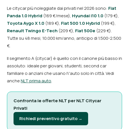
Le citycar più noleggiate dai privati nel 2026 sono:
Fiat
Panda 1.0 Hybrid
(169 €/mese),
Hyundai i10 1.0
(179 €),
Toyota Aygo X 1.0
(189 €),
Fiat 500 1.0 Hybrid
(199 €),
Renault Twingo E-Tech
(209 €),
Fiat 500e
(229 €).
Tutte su 48 mesi, 10.000 km/anno, anticipo di 1.500-2.500
€.
Il segmento A (citycar) è quello con il canone più basso in
assoluto: ideale per giovani, studenti, second car
familiare o anziani che usano l\'auto solo in città. Vedi
anche
NLT prima auto
.
Confronta le offerte NLT per NLT Citycar
Privati
Richiedi preventivo gratuito →