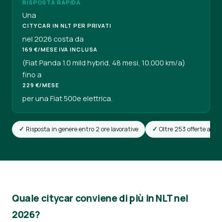
RISPOSTA RAPIDA
Una
CITYCAR IN NLT PER PRIVATI
nel 2026 costa da
169 €/MESE IVA INCLUSA
(Fiat Panda 1.0 mild hybrid, 48 mesi, 10.000 km/a)
fino a
229 €/MESE
per una Fiat 500e elettrica.
Risposta in genere entro 2 ore lavorative
Oltre 253 offerte attiv
Quale citycar conviene di più in NLT nel
2026?