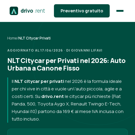
drivo
.rent
Preventivo gratuito
Home
/
NLT Citycar Privati
AGGIORNATO AL 17/04/2026 · DI GIOVANNI LIFAVI
NLT Citycar per Privati nel 2026: Auto
Urbana a Canone Fisso
Il
NLT citycar per privati
nel 2026 è la formula ideale
per chi vive in città e vuole un\'auto piccola, agile e a
costi certi. Su
drivo.rent
le citycar più richieste (Fiat
Panda, 500, Toyota Aygo X, Renault Twingo E-Tech,
Hyundai i10) partono da 169 € al mese IVA inclusa con
tutto incluso.