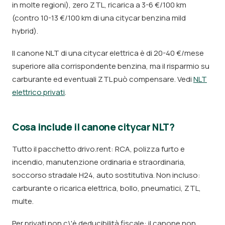
in molte regioni), zero ZTL, ricarica a 3-6 €/100 km
(contro 10-13 €/100 km di una citycar benzina mild
hybrid).
Il canone NLT di una citycar elettrica è di 20-40 €/mese
superiore alla corrispondente benzina, ma il risparmio su
carburante ed eventuali ZTL può compensare. Vedi
NLT
elettrico privati
.
Cosa include il canone citycar NLT?
Tutto il pacchetto drivo.rent: RCA, polizza furto e
incendio, manutenzione ordinaria e straordinaria,
soccorso stradale H24, auto sostitutiva. Non incluso:
carburante o ricarica elettrica, bollo, pneumatici, ZTL,
multe.
Per privati non c\'è deducibilità fiscale: il canone non