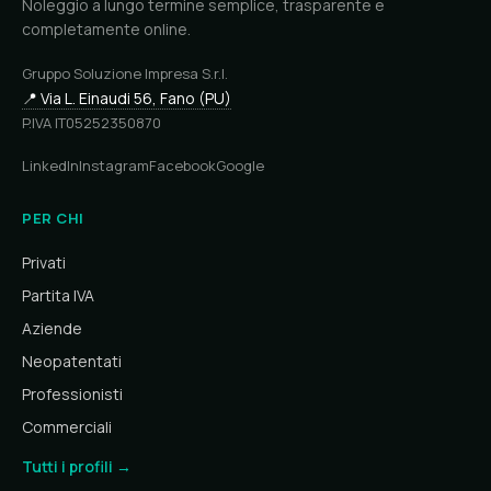
Noleggio a lungo termine semplice, trasparente e
completamente online.
Gruppo Soluzione Impresa S.r.l.
📍 Via L. Einaudi 56, Fano (PU)
P.IVA IT05252350870
LinkedIn
Instagram
Facebook
Google
PER CHI
Privati
Partita IVA
Aziende
Neopatentati
Professionisti
Commerciali
Tutti i profili →