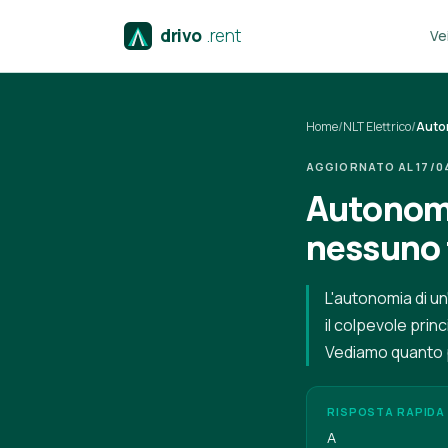
drivo
.rent
Vei
Home
/
NLT Elettrico
/
Auto
AGGIORNATO AL 17/04/
Autonomi
nessuno 
L'autonomia di un
il colpevole prin
Vediamo quanto 
RISPOSTA RAPIDA
A