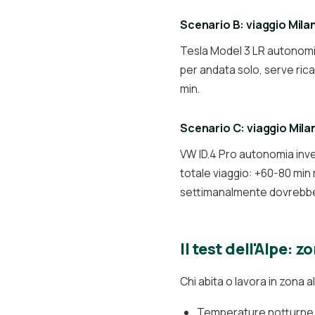
Scenario B: viaggio Mila
Tesla Model 3 LR autonomia
per andata solo, serve ric
min.
Scenario C: viaggio Mil
VW ID.4 Pro autonomia inv
totale viaggio: +60-80 min r
settimanalmente dovrebbe 
Il test dell'Alpe:
Chi abita o lavora in zona
Temperature notturne s