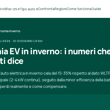
coli
Confronta
Regioni
Come funziona
Guide
Per chi ▾
Tipo auto ▾
nomia inverno
2026 · DI GIOVANNI LIFAVI
a EV in inverno: i numeri ch
ti dice
'auto elettrica in inverno cala del 15-35% rispetto al dato WLTP
cipale (2-4 kW continui), seguito dalla minor efficienza della bat
perdi realmente e come compensare.