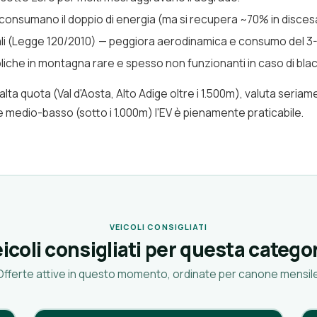
ua consumano il doppio di energia (ma si recupera ~70% in disces
li (Legge 120/2010) — peggiora aerodinamica e consumo del 3
bbliche in montagna rare e spesso non funzionanti in caso di bla
lta quota (Val d'Aosta, Alto Adige oltre i 1.500m), valuta seriam
re medio-basso (sotto i 1.000m) l'EV è pienamente praticabile.
VEICOLI CONSIGLIATI
icoli consigliati per questa catego
Offerte attive in questo momento, ordinate per canone mensile