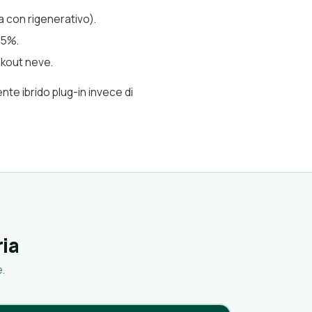
a con rigenerativo).
-5%.
ckout neve.
ente ibrido plug-in invece di
ria
.