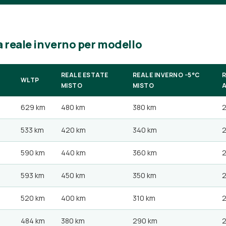
 reale inverno per modello
REALE ESTATE
REALE INVERNO −5°C
R
WLTP
MISTO
MISTO
629 km
480 km
380 km
2
533 km
420 km
340 km
2
590 km
440 km
360 km
593 km
450 km
350 km
2
520 km
400 km
310 km
2
484 km
380 km
290 km