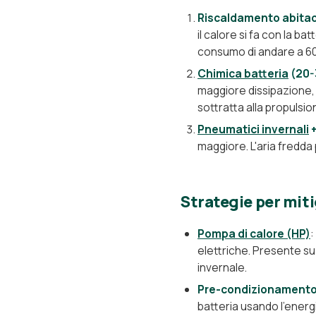
Riscaldamento abitac
il calore si fa con la b
consumo di andare a 60 
Chimica batteria
(20-
maggiore dissipazione, 
sottratta alla propulsio
Pneumatici invernali
+
maggiore. L'aria fredda
Strategie per miti
Pompa di calore (HP)
:
elettriche. Presente su
invernale.
Pre-condizionamento 
batteria usando l'energia