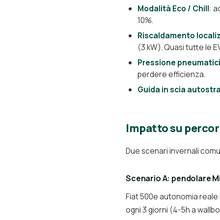
Modalità Eco / Chill
: a
10%.
Riscaldamento locali
(3 kW). Quasi tutte le EV
Pressione pneumatici 
perdere efficienza.
Guida in scia autostr
Impatto su percor
Due scenari invernali comu
Scenario A: pendolare Mi
Fiat 500e autonomia reale i
ogni 3 giorni (4-5h a wallb