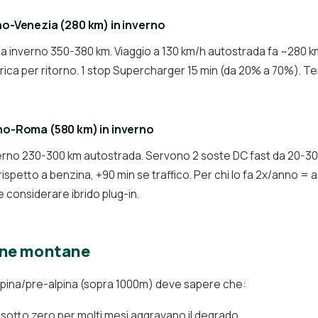
no-Venezia (280 km) in inverno
 inverno 350-380 km. Viaggio a 130 km/h autostrada fa ~280 km 
arica per ritorno. 1 stop Supercharger 15 min (da 20% a 70%). T
ano-Roma (580 km) in inverno
erno 230-300 km autostrada. Servono 2 soste DC fast da 20-3
ispetto a benzina, +90 min se traffico. Per chi lo fa 2x/anno = ac
considerare ibrido plug-in.
 zone montane
 alpina/pre-alpina (sopra 1000m) deve sapere che:
otto zero per molti mesi aggravano il degrado.