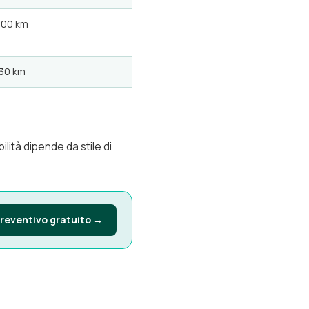
200 km
30 km
ilità dipende da stile di
preventivo gratuito →