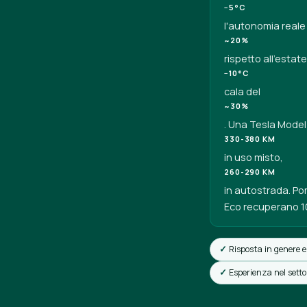
−5°C
l'autonomia reale 
~20%
rispetto all'estate
−10°C
cala del
~30%
. Una Tesla Model
330-380 KM
in uso misto,
260-290 KM
in autostrada. Po
Eco recuperano 1
Risposta in genere e
Esperienza nel sett