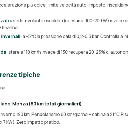
ccelerazione più dolce, limite velocità auto-imposto, riscalda
zzato
: sedili + volante riscaldati (consumo 100-200 W) invece di
 li hanno.
invernali
: a −5°C la pressione cala di 0,2-0,3 bar. Controlla a i
ada
: stare a 110 km/h invece di 130 recupera 20-25% di autonom
renze tipiche
ni:
lano-Monza (60 km totali giornalieri)
nverno 190 km. Pendolarismo 60 km/giorno + cabina a 21°C. Risul
ox 7 kW). Zero impatto pratico.