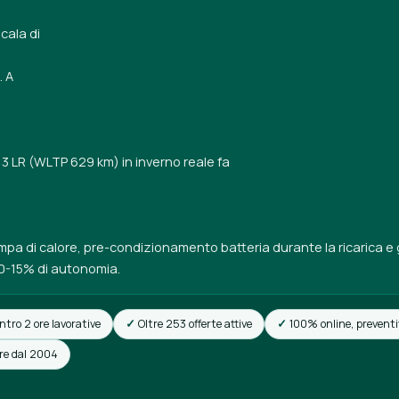
cala di
. A
 3 LR (WLTP 629 km) in inverno reale fa
mpa di calore, pre-condizionamento batteria durante la ricarica e 
0-15% di autonomia.
ntro 2 ore lavorative
Oltre 253 offerte attive
100% online, preventi
ore dal 2004