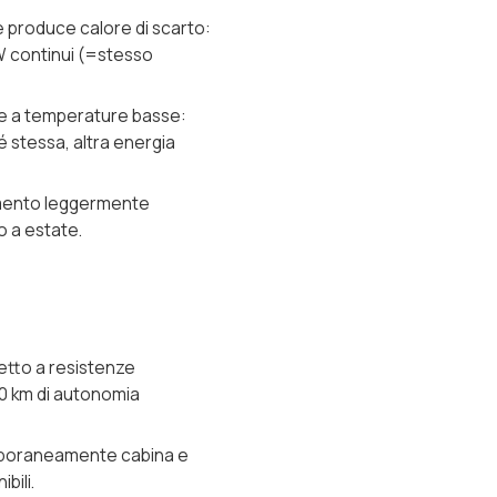
 produce calore di scarto:
kW continui (=stesso
iore a temperature basse:
é stessa, altra energia
amento leggermente
o a estate.
etto a resistenze
40 km di autonomia
temporaneamente cabina e
bili.