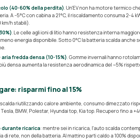
olo (40-60% della perdita)
. Un'EV non ha motore termico che
atteria. A −5°C con cabina a 21°C, il riscaldamento consuma 2-4 
km/h stabili).
30%)
. Le celle agli ioni di litio hanno resistenza interna magg
meno energia disponibile. Sotto 0°C la batteria scalda anche s
ne.
 aria fredda densa (10-15%)
. Gomme invernali hanno rotol
 più densa aumenta la resistenza aerodinamica del ~5% rispett
gare: risparmi fino al 15%
 scalda riutilizzando calore ambiente, consumo dimezzato risp
 Tesla, BMW, Polestar, Hyundai top, Kia top. Recupero fino a +
durante ricarica
: mentre sei in ricarica, l'auto scalda con
 di rete, non della batteria. Al mattino parti caldo a 100% disponi