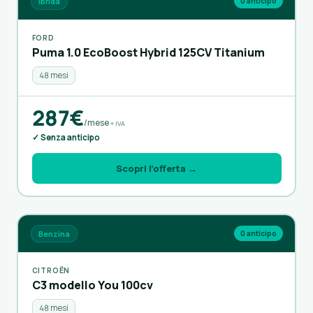
Ibrida
0 anticipo
FORD
Puma 1.0 EcoBoost Hybrid 125CV Titanium
48 mesi
287€
/mese
+ IVA
✓ Senza anticipo
Scopri l’offerta →
Benzina
0 anticipo
CITROËN
C3 modello You 100cv
48 mesi