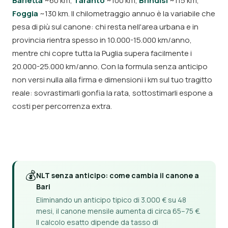
Barletta
~60 km,
Taranto
~100 km,
Brindisi
~115 km,
Foggia
~130 km. Il chilometraggio annuo è la variabile che
pesa di più sul canone: chi resta nell'area urbana e in
provincia rientra spesso in 10.000-15.000 km/anno,
mentre chi copre tutta la Puglia supera facilmente i
20.000-25.000 km/anno. Con la formula senza anticipo
non versi nulla alla firma e dimensioni i km sul tuo tragitto
reale: sovrastimarli gonfia la rata, sottostimarli espone a
costi per percorrenza extra.
💰
NLT senza anticipo: come cambia il canone a
Bari
Eliminando un anticipo tipico di 3.000 € su 48
mesi, il canone mensile aumenta di circa 65–75 €.
Il calcolo esatto dipende da tasso di