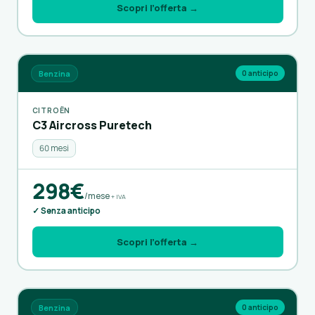
Scopri l’offerta →
Benzina
0 anticipo
CITROËN
C3 Aircross Puretech
60 mesi
298€
/mese
+ IVA
✓ Senza anticipo
Scopri l’offerta →
Benzina
0 anticipo