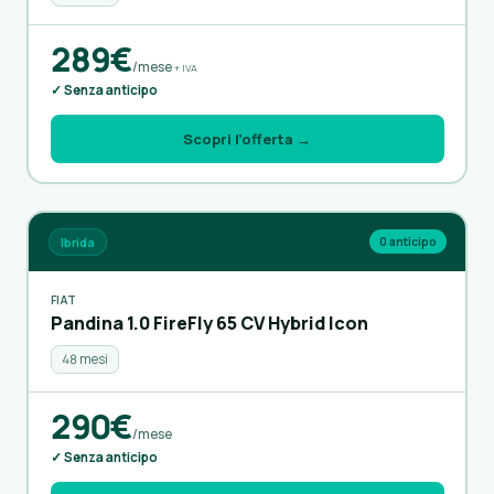
289€
/mese
+ IVA
✓ Senza anticipo
Scopri l’offerta →
Ibrida
0 anticipo
FIAT
Pandina 1.0 FireFly 65 CV Hybrid Icon
48 mesi
290€
/mese
✓ Senza anticipo