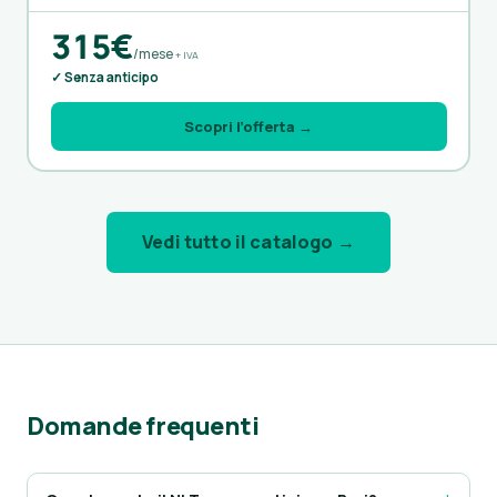
315€
/mese
+ IVA
✓ Senza anticipo
Scopri l’offerta →
Vedi tutto il catalogo →
Domande frequenti