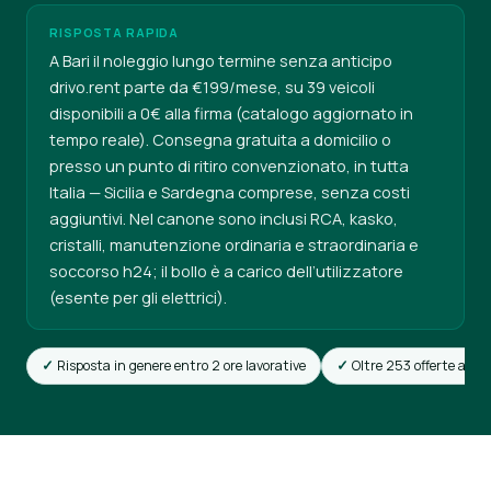
RISPOSTA RAPIDA
A Bari il noleggio lungo termine senza anticipo
drivo.rent parte da €199/mese, su 39 veicoli
disponibili a 0€ alla firma (catalogo aggiornato in
tempo reale). Consegna gratuita a domicilio o
presso un punto di ritiro convenzionato, in tutta
Italia — Sicilia e Sardegna comprese, senza costi
aggiuntivi. Nel canone sono inclusi RCA, kasko,
cristalli, manutenzione ordinaria e straordinaria e
soccorso h24; il bollo è a carico dell’utilizzatore
(esente per gli elettrici).
Risposta in genere entro 2 ore lavorative
Oltre 253 offerte attiv