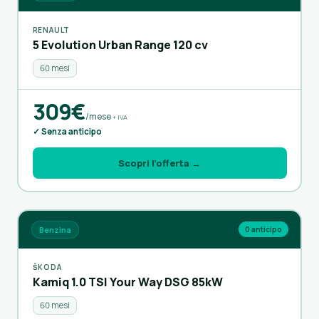
RENAULT
5 Evolution Urban Range 120 cv
60 mesi
309€
/mese
+ IVA
✓ Senza anticipo
Scopri l’offerta →
Benzina
0 anticipo
ŠKODA
Kamiq 1.0 TSI Your Way DSG 85kW
60 mesi