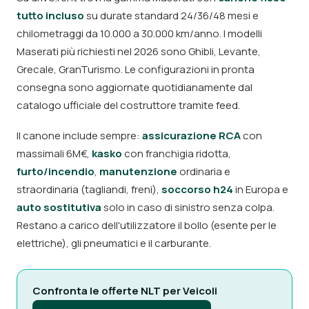
tutto incluso
su durate standard 24/36/48 mesi e
chilometraggi da 10.000 a 30.000 km/anno. I modelli
Maserati più richiesti nel 2026 sono Ghibli, Levante,
Grecale, GranTurismo. Le configurazioni in pronta
consegna sono aggiornate quotidianamente dal
catalogo ufficiale del costruttore tramite feed.
Il canone include sempre:
assicurazione RCA
con
massimali 6M€,
kasko
con franchigia ridotta,
furto/incendio
,
manutenzione
ordinaria e
straordinaria (tagliandi, freni),
soccorso h24
in Europa e
auto sostitutiva
solo in caso di sinistro senza colpa.
Restano a carico dell'utilizzatore il bollo (esente per le
elettriche), gli pneumatici e il carburante.
Confronta le offerte NLT per Veicoli