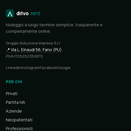
drivo
.rent
Noleggio a lungo termine semplice, trasparente e
completamente online.
Gruppo Soluzione Impresa S.r.l.
📍 Via L. Einaudi 56, Fano (PU)
P.IVA IT05252350870
LinkedIn
Instagram
Facebook
Google
PER CHI
Privati
Partita IVA
Aziende
Neopatentati
Professionisti