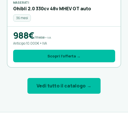
MASERATI
Ghibli 2.0 330cv 48v MHEV GT auto
36 mesi
988€
/mese
+ IVA
Anticipo 10.000€ + IVA
Scopri l’offerta →
Vedi tutto il catalogo →