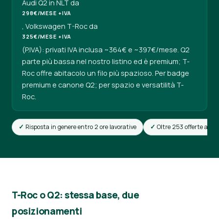
Audi Q2 in NLT da
298€/MESE +IVA
, Volkswagen T-Roc da
325€/MESE +IVA
(P.IVA): privati IVA inclusa ~364€ e ~397€/mese. Q2
parte più bassa nel nostro listino ed è premium; T-
Roc offre abitacolo un filo più spazioso. Per badge
premium e canone Q2; per spazio e versatilità T-
Roc.
Risposta in genere entro 2 ore lavorative
Oltre 253 offerte attiv
T-Roc o Q2: stessa base, due
posizionamenti