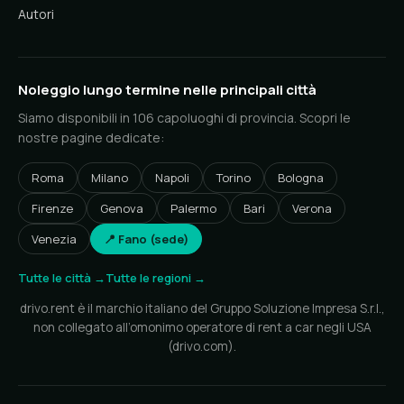
Autori
Noleggio lungo termine nelle principali città
Siamo disponibili in 106 capoluoghi di provincia. Scopri le
nostre pagine dedicate:
Roma
Milano
Napoli
Torino
Bologna
Firenze
Genova
Palermo
Bari
Verona
Venezia
📍 Fano (sede)
Tutte le città →
Tutte le regioni →
drivo.rent è il marchio italiano del Gruppo Soluzione Impresa S.r.l.,
non collegato all’omonimo operatore di rent a car negli USA
(drivo.com).