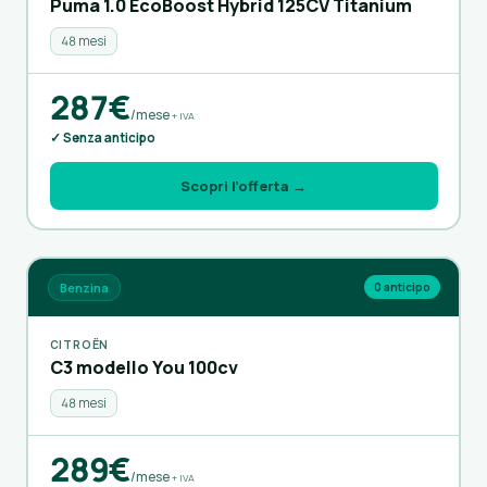
Puma 1.0 EcoBoost Hybrid 125CV Titanium
48 mesi
287€
/mese
+ IVA
✓ Senza anticipo
Scopri l’offerta →
Benzina
0 anticipo
CITROËN
C3 modello You 100cv
48 mesi
289€
/mese
+ IVA