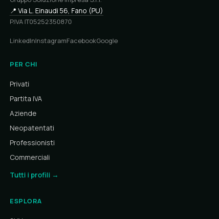
📍 Via L. Einaudi 56, Fano (PU)
P.IVA IT05252350870
LinkedIn
Instagram
Facebook
Google
PER CHI
Privati
Partita IVA
Aziende
Neopatentati
Professionisti
Commerciali
Tutti i profili →
ESPLORA