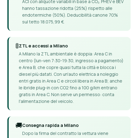
ACI con aliquote variabili in base a CO₂. PHEV e BEV
hanno tassazione ridotta (25%) rispetto alle
endotermiche (50%). Deducibilità canone 70%
sul tetto 18.075,99 €.
🚦
ZTL e accessi a Milano
A Milano la ZTL ambientale è doppia: Area C in
centro (lun-ven 7:30-19:30, ingresso a pagamento)
e Area B, che copre quasi tutta la città e blocca i
diesel più datati. Con un'auto elettrica a noleggio
entri gratis in Area C e circoli libera in Area B; anche
le ibride plug-in con CO2 fino a 100 g/km entrano
gratis in Area C. Non serve un permesso: conta
l'alimentazione del veicolo.
🚚
Consegna rapida a Milano
Dopo la firma del contratto la vettura viene