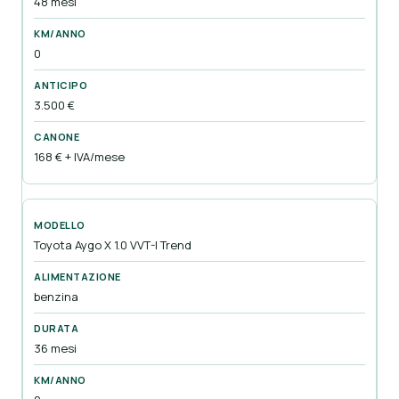
48 mesi
0
3.500 €
168 € + IVA/mese
Toyota Aygo X 1.0 VVT-I Trend
benzina
36 mesi