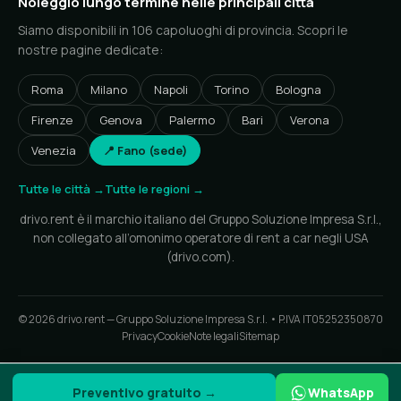
Noleggio lungo termine nelle principali città
Siamo disponibili in 106 capoluoghi di provincia. Scopri le
nostre pagine dedicate:
Roma
Milano
Napoli
Torino
Bologna
Firenze
Genova
Palermo
Bari
Verona
Venezia
📍 Fano (sede)
Tutte le città →
Tutte le regioni →
drivo.rent è il marchio italiano del Gruppo Soluzione Impresa S.r.l.,
non collegato all’omonimo operatore di rent a car negli USA
(drivo.com).
© 2026 drivo.rent — Gruppo Soluzione Impresa S.r.l. • P.IVA IT05252350870
Privacy
Cookie
Note legali
Sitemap
Preventivo gratuito →
WhatsApp