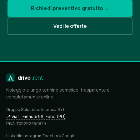
Richiedi preventivo gratuito →
Vedi le offerte
drivo
.rent
Noleggio a lungo termine semplice, trasparente e
completamente online.
Gruppo Soluzione Impresa S.r.l.
📍 Via L. Einaudi 56, Fano (PU)
P.IVA IT05252350870
LinkedIn
Instagram
Facebook
Google