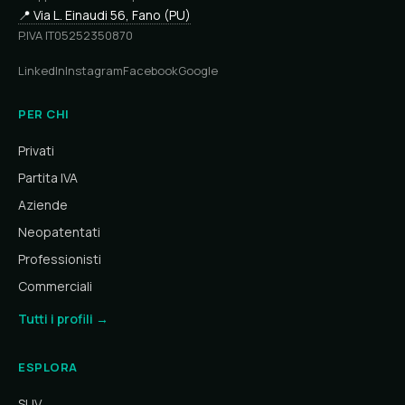
📍 Via L. Einaudi 56, Fano (PU)
P.IVA IT05252350870
LinkedIn
Instagram
Facebook
Google
PER CHI
Privati
Partita IVA
Aziende
Neopatentati
Professionisti
Commerciali
Tutti i profili →
ESPLORA
SUV