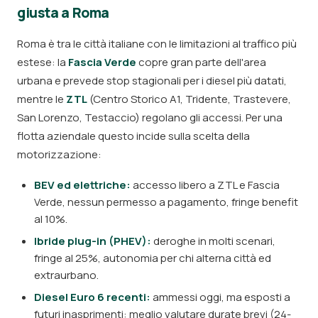
giusta a Roma
Roma è tra le città italiane con le limitazioni al traffico più
estese: la
Fascia Verde
copre gran parte dell'area
urbana e prevede stop stagionali per i diesel più datati,
mentre le
ZTL
(Centro Storico A1, Tridente, Trastevere,
San Lorenzo, Testaccio) regolano gli accessi. Per una
flotta aziendale questo incide sulla scelta della
motorizzazione:
BEV ed elettriche:
accesso libero a ZTL e Fascia
Verde, nessun permesso a pagamento, fringe benefit
al 10%.
Ibride plug-in (PHEV):
deroghe in molti scenari,
fringe al 25%, autonomia per chi alterna città ed
extraurbano.
Diesel Euro 6 recenti:
ammessi oggi, ma esposti a
futuri inasprimenti: meglio valutare durate brevi (24-