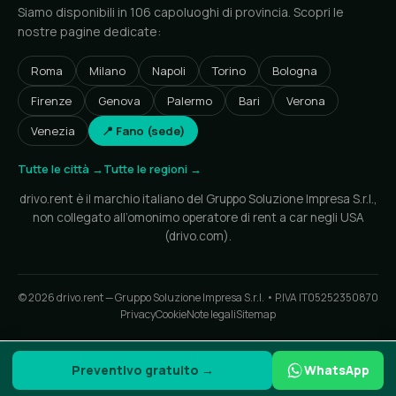
Siamo disponibili in 106 capoluoghi di provincia. Scopri le
nostre pagine dedicate:
Roma
Milano
Napoli
Torino
Bologna
Firenze
Genova
Palermo
Bari
Verona
Venezia
📍 Fano (sede)
Tutte le città →
Tutte le regioni →
drivo.rent è il marchio italiano del Gruppo Soluzione Impresa S.r.l.,
non collegato all’omonimo operatore di rent a car negli USA
(drivo.com).
© 2026 drivo.rent — Gruppo Soluzione Impresa S.r.l. • P.IVA IT05252350870
Privacy
Cookie
Note legali
Sitemap
Preventivo gratuito →
WhatsApp