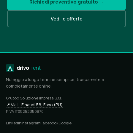
Richiedi preventivo gratuito →
Vedi le offerte
drivo
.rent
Noleggio a lungo termine semplice, trasparente e
completamente online.
Gruppo Soluzione Impresa S.r.l.
📍 Via L. Einaudi 56, Fano (PU)
P.IVA IT05252350870
LinkedIn
Instagram
Facebook
Google