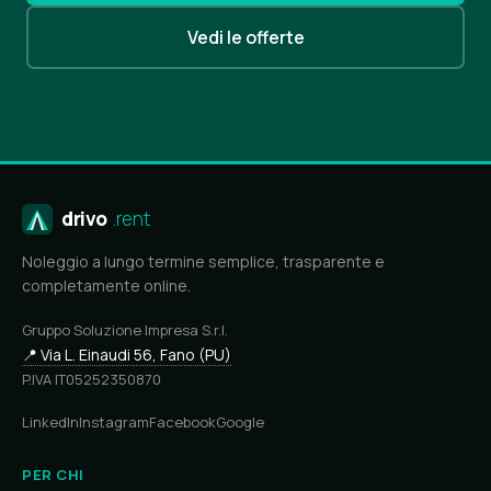
Vedi le offerte
drivo
.rent
Noleggio a lungo termine semplice, trasparente e
completamente online.
Gruppo Soluzione Impresa S.r.l.
📍 Via L. Einaudi 56, Fano (PU)
P.IVA IT05252350870
LinkedIn
Instagram
Facebook
Google
PER CHI