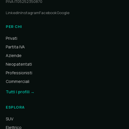
P.IVA IT05252350870
LinkedIn
Instagram
Facebook
Google
PER CHI
Privati
Partita IVA
Aziende
Neopatentati
Professionisti
Commerciali
Tutti i profili →
ESPLORA
SUV
Elettrico