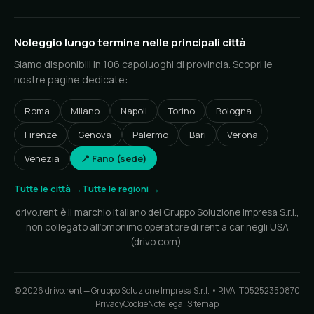
Noleggio lungo termine nelle principali città
Siamo disponibili in 106 capoluoghi di provincia. Scopri le
nostre pagine dedicate:
Roma
Milano
Napoli
Torino
Bologna
Firenze
Genova
Palermo
Bari
Verona
Venezia
📍 Fano (sede)
Tutte le città →
Tutte le regioni →
drivo.rent è il marchio italiano del Gruppo Soluzione Impresa S.r.l.,
non collegato all’omonimo operatore di rent a car negli USA
(drivo.com).
© 2026 drivo.rent — Gruppo Soluzione Impresa S.r.l. • P.IVA IT05252350870
Privacy
Cookie
Note legali
Sitemap