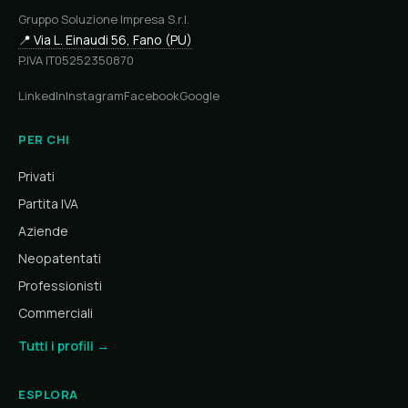
Gruppo Soluzione Impresa S.r.l.
📍 Via L. Einaudi 56, Fano (PU)
P.IVA IT05252350870
LinkedIn
Instagram
Facebook
Google
PER CHI
Privati
Partita IVA
Aziende
Neopatentati
Professionisti
Commerciali
Tutti i profili →
ESPLORA