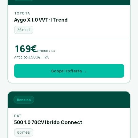
TOYOTA
Aygo X 1.0 VVT-I Trend
36 mesi
169€
/mese
+ IVA
Anticipo 3.500€ + IVA
Scopri l’offerta →
Benzina
FIAT
500 1.0 70CV Ibrido Connect
60 mesi