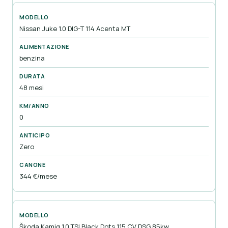
Nissan Juke 1.0 DIG-T 114 Acenta MT
benzina
48 mesi
0
Zero
344 €/mese
Škoda Kamiq 1.0 TSI Black Dots 115 CV DSG 85kw