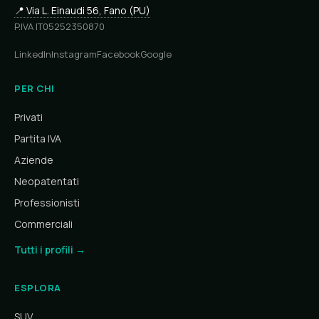
📍 Via L. Einaudi 56, Fano (PU)
P.IVA IT05252350870
LinkedIn
Instagram
Facebook
Google
PER CHI
Privati
Partita IVA
Aziende
Neopatentati
Professionisti
Commerciali
Tutti i profili →
ESPLORA
SUV