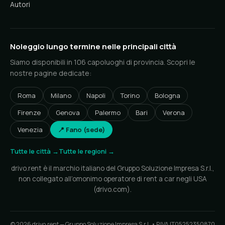
Autori
Noleggio lungo termine nelle principali città
Siamo disponibili in 106 capoluoghi di provincia. Scopri le
nostre pagine dedicate:
Roma
Milano
Napoli
Torino
Bologna
Firenze
Genova
Palermo
Bari
Verona
Venezia
📍 Fano (sede)
Tutte le città →
Tutte le regioni →
drivo.rent è il marchio italiano del Gruppo Soluzione Impresa S.r.l.,
non collegato all’omonimo operatore di rent a car negli USA
(drivo.com).
© 2026 drivo.rent — Gruppo Soluzione Impresa S.r.l. • P.IVA IT05252350870