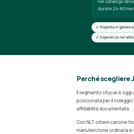
nel catalogo driv
durate 24-60 mes
Risposta in genere e
Esperienza nel sett
Perché scegliere 
Il segmento citycar è oggi
posizionata per il noleggio
affidabilità documentata.
Con NLT ottieni canone fis
manutenzione ordinaria e st