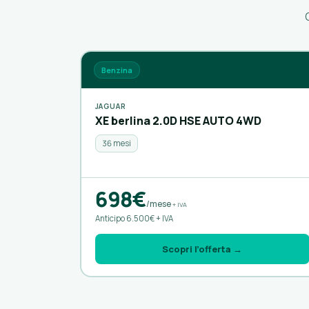
Benzina
JAGUAR
XE berlina 2.0D HSE AUTO 4WD
36 mesi
698€
/mese
+ IVA
Anticipo 6.500€ + IVA
Scopri l’offerta →