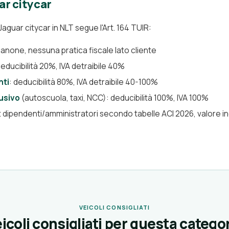
ar citycar
Jaguar citycar in NLT segue l'Art. 164 TUIR:
 canone, nessuna pratica fiscale lato cliente
deducibilità 20%, IVA detraibile 40%
nti
: deducibilità 80%, IVA detraibile 40-100%
usivo
(autoscuola, taxi, NCC): deducibilità 100%, IVA 100%
it dipendenti/amministratori secondo tabelle ACI 2026, valore i
VEICOLI CONSIGLIATI
icoli consigliati per questa catego