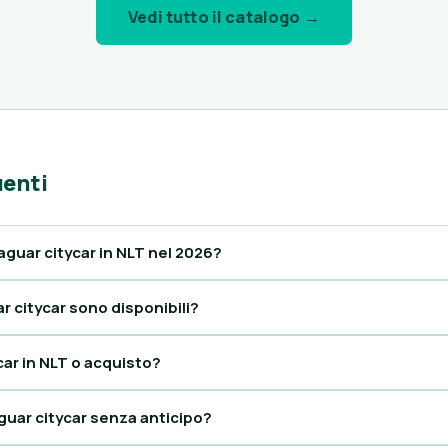
Vedi tutto il catalogo →
enti
guar citycar in NLT nel 2026?
r citycar sono disponibili?
car in NLT o acquisto?
guar citycar senza anticipo?