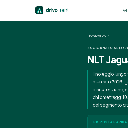
drivo
.rent
Vei
Home
/
Veicoli
/
AGGIORNATO AL 18/04/
NLT Jagu
Il noleggio lungo
mercato 2026: ga
manutenzione, so
chilometraggi 10
del segmento cit
RISPOSTA RAPIDA