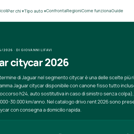
coli
Confronta
Regioni
Come funziona
Guide
Per chi ▾
Tipo auto ▾
2026 · DI GIOVANNI LIFAVI
ar citycar 2026
 termine di Jaguar nel segmento citycar è una delle scelte più r
mma Jaguar citycar disponibile con canone fisso tutto inclus
ccorso h24, auto sostitutiva in caso di sinistro senza colpa)
.000-30.000 km/anno. Nel catalogo drivo.rent 2026 sono prese
ycar con consegna a domicilio rapida.