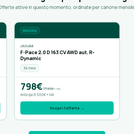
Offerte attive in questo momento, ordinate per canone mensile
Benzina
JAGUAR
F-Pace 2.0 D 163 CV AWD aut. R-
Dynamic
36 mesi
798€
/mese
+ IVA
Anticipo 8.500€ + IVA
Scopri l’offerta →