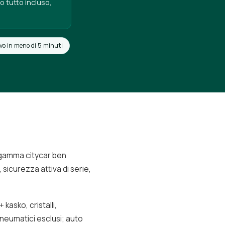
o tutto incluso,
vo in meno di 5 minuti
a gamma citycar ben
 sicurezza attiva di serie,
asko, cristalli,
pneumatici esclusi; auto