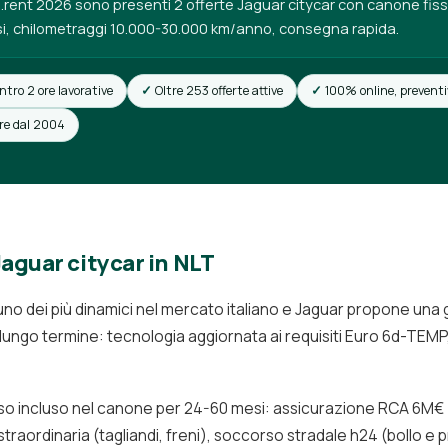
o.rent 2026 sono presenti 2 offerte Jaguar citycar con canone fiss
i, chilometraggi 10.000-30.000 km/anno, consegna rapida.
ntro 2 ore lavorative
Oltre 253 offerte attive
100% online, preventi
ore dal 2004
Jaguar citycar in NLT
 uno dei più dinamici nel mercato italiano e Jaguar propone un
 lungo termine: tecnologia aggiornata ai requisiti Euro 6d-TEMP,
so incluso nel canone per 24-60 mesi: assicurazione RCA 6M€ + k
raordinaria (tagliandi, freni), soccorso stradale h24 (bollo e 