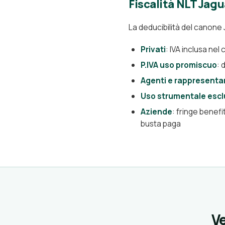
Fiscalità NLT Jagu
La deducibilità del canone 
Privati
: IVA inclusa nel
P.IVA uso promiscuo
: 
Agenti e rappresenta
Uso strumentale escl
Aziende
: fringe benef
busta paga
Ve