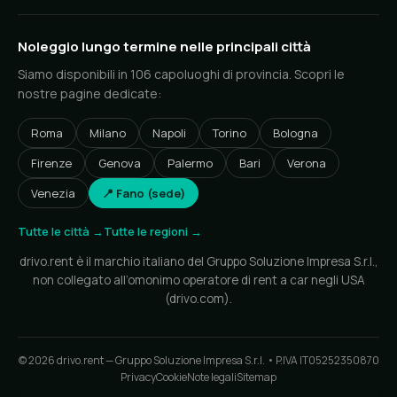
Noleggio lungo termine nelle principali città
Siamo disponibili in 106 capoluoghi di provincia. Scopri le
nostre pagine dedicate:
Roma
Milano
Napoli
Torino
Bologna
Firenze
Genova
Palermo
Bari
Verona
Venezia
📍 Fano (sede)
Tutte le città →
Tutte le regioni →
drivo.rent è il marchio italiano del Gruppo Soluzione Impresa S.r.l.,
non collegato all’omonimo operatore di rent a car negli USA
(drivo.com).
© 2026 drivo.rent — Gruppo Soluzione Impresa S.r.l. • P.IVA IT05252350870
Privacy
Cookie
Note legali
Sitemap