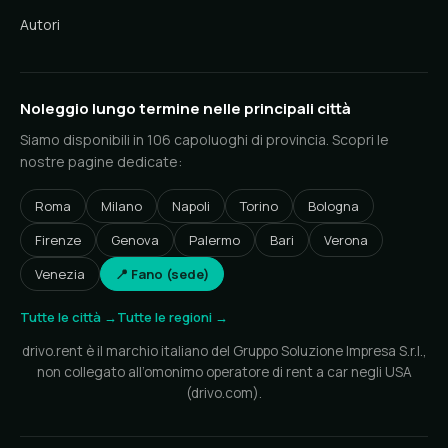
Autori
Noleggio lungo termine nelle principali città
Siamo disponibili in 106 capoluoghi di provincia. Scopri le
nostre pagine dedicate:
Roma
Milano
Napoli
Torino
Bologna
Firenze
Genova
Palermo
Bari
Verona
Venezia
📍 Fano (sede)
Tutte le città →
Tutte le regioni →
drivo.rent è il marchio italiano del Gruppo Soluzione Impresa S.r.l.,
non collegato all’omonimo operatore di rent a car negli USA
(drivo.com).