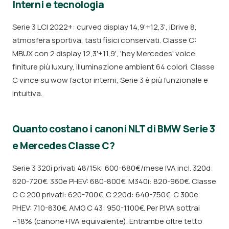
Interni e tecnologia
Serie 3 LCI 2022+: curved display 14,9'+12,3', iDrive 8,
atmosfera sportiva, tasti fisici conservati. Classe C:
MBUX con 2 display 12,3'+11,9', 'hey Mercedes' voice,
finiture più luxury, illuminazione ambient 64 colori. Classe
C vince su wow factor interni; Serie 3 è più funzionale e
intuitiva.
Quanto costano i canoni NLT di BMW Serie 3
e Mercedes Classe C?
Serie 3 320i privati 48/15k: 600-680€/mese IVA incl. 320d:
620-720€. 330e PHEV: 680-800€. M340i: 820-960€. Classe
C C 200 privati: 620-700€. C 220d: 640-750€. C 300e
PHEV: 710-830€. AMG C 43: 950-1.100€. Per P.IVA sottrai
~18% (canone+IVA equivalente). Entrambe oltre tetto