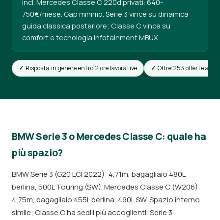
incl. Mercedes Classe C 220d privati: 640-
750€/mese. Gap minimo. Serie 3 vince su dinamica
guida classica posteriore; Classe C vince su
comfort e tecnologia infotainment MBUX.
Risposta in genere entro 2 ore lavorative
Oltre 253 offerte attiv
BMW Serie 3 o Mercedes Classe C: quale ha
più spazio?
BMW Serie 3 (G20 LCI 2022): 4,71m, bagagliaio 480L
berlina, 500L Touring (SW). Mercedes Classe C (W206):
4,75m, bagagliaio 455L berlina, 490L SW. Spazio interno
simile; Classe C ha sedili più accoglienti, Serie 3