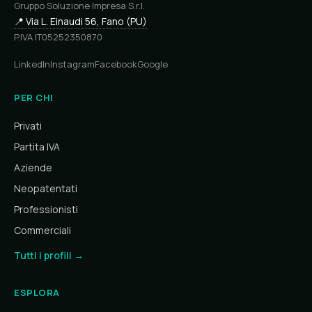
Gruppo Soluzione Impresa S.r.l.
📍 Via L. Einaudi 56, Fano (PU)
P.IVA IT05252350870
LinkedIn
Instagram
Facebook
Google
PER CHI
Privati
Partita IVA
Aziende
Neopatentati
Professionisti
Commerciali
Tutti i profili →
ESPLORA