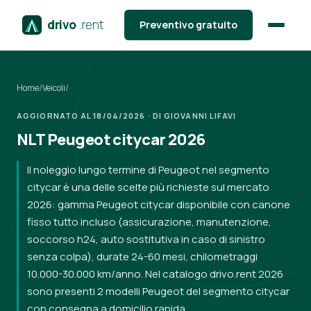
drivo
.rent
Preventivo gratuito
Home
/
Veicoli
/
AGGIORNATO AL 18/04/2026 · DI GIOVANNI LIFAVI
NLT Peugeot citycar 2026
Il noleggio lungo termine di Peugeot nel segmento
citycar è una delle scelte più richieste sul mercato
2026: gamma Peugeot citycar disponibile con canone
fisso tutto incluso (assicurazione, manutenzione,
soccorso h24, auto sostitutiva in caso di sinistro
senza colpa), durate 24-60 mesi, chilometraggi
10.000-30.000 km/anno. Nel catalogo drivo.rent 2026
sono presenti 2 modelli Peugeot del segmento citycar
con consegna a domicilio rapida.