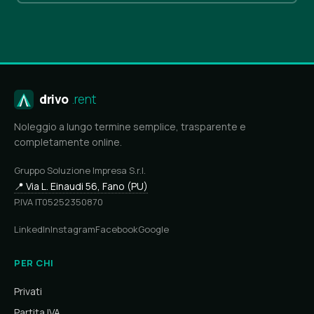
drivo
.rent
Noleggio a lungo termine semplice, trasparente e
completamente online.
Gruppo Soluzione Impresa S.r.l.
📍 Via L. Einaudi 56, Fano (PU)
P.IVA IT05252350870
LinkedIn
Instagram
Facebook
Google
PER CHI
Privati
Partita IVA