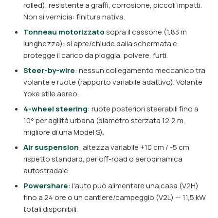
rolled), resistente a graffi, corrosione, piccoli impatti.
Non si vernicia: finitura nativa.
Tonneau motorizzato
sopra il cassone (1,83 m
lunghezza): si apre/chiude dalla schermata e
protegge il carico da pioggia, polvere, furti.
Steer-by-wire
: nessun collegamento meccanico tra
volante e ruote (rapporto variabile adattivo). Volante
Yoke stile aereo.
4-wheel steering
: ruote posteriori steerabili fino a
10° per agilità urbana (diametro sterzata 12,2 m,
migliore di una Model S).
Air suspension
: altezza variabile +10 cm / -5 cm
rispetto standard, per off-road o aerodinamica
autostradale.
Powershare
: l'auto può alimentare una casa (V2H)
fino a 24 ore o un cantiere/campeggio (V2L) — 11,5 kW
totali disponibili.