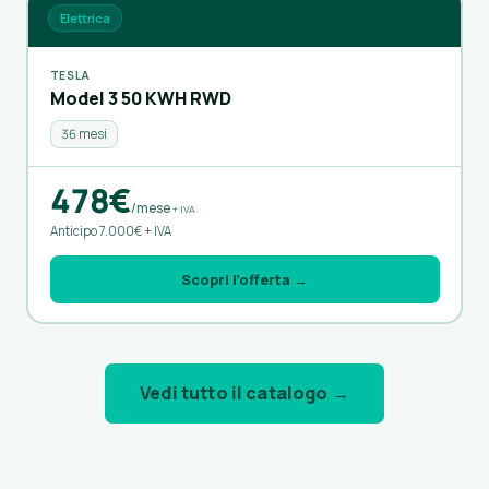
Elettrica
TESLA
Model 3 50 KWH RWD
36 mesi
478€
/mese
+ IVA
Anticipo 7.000€ + IVA
Scopri l’offerta →
Vedi tutto il catalogo →