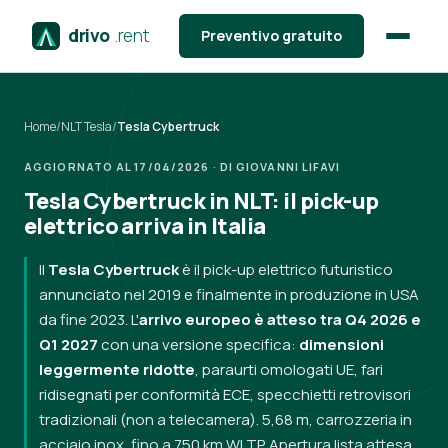
drivo
.rent
Preventivo gratuito
Home
/
NLT Tesla
/
Tesla Cybertruck
AGGIORNATO AL 17/04/2026 · DI GIOVANNI LIFAVI
Tesla Cybertruck in NLT: il pick-up
elettrico arriva in Italia
Il
Tesla Cybertruck
è il pick-up elettrico futuristico
annunciato nel 2019 e finalmente in produzione in USA
da fine 2023. L'
arrivo europeo è atteso tra Q4 2026 e
Q1 2027
con una versione specifica:
dimensioni
leggermente ridotte
, paraurti omologati UE, fari
ridisegnati per conformità ECE, specchietti retrovisori
tradizionali (non a telecamera). 5,68 m, carrozzeria in
acciaio inox, fino a 750 km WLTP. Apertura lista attesa