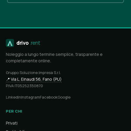
drivo
.rent
Noleggio a lungo termine semplice, trasparente e
completamente online.
Gruppo Soluzione Impresa S.r.l.
📍 Via L. Einaudi 56, Fano (PU)
P.IVA IT05252350870
LinkedIn
Instagram
Facebook
Google
PER CHI
Privati