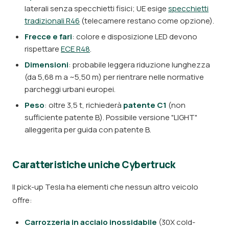
laterali senza specchietti fisici; UE esige
specchietti
tradizionali R46
(telecamere restano come opzione).
Frecce e fari
: colore e disposizione LED devono
rispettare
ECE R48
.
Dimensioni
: probabile leggera riduzione lunghezza
(da 5,68 m a ~5,50 m) per rientrare nelle normative
parcheggi urbani europei.
Peso
: oltre 3,5 t, richiederà
patente C1
(non
sufficiente patente B). Possibile versione "LIGHT"
alleggerita per guida con patente B.
Caratteristiche uniche Cybertruck
Il pick-up Tesla ha elementi che nessun altro veicolo
offre:
Carrozzeria in acciaio inossidabile
(30X cold-