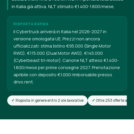
in Italia già attiva, NLT stimato €1.400-1.800/mese.
RISPOSTA RAPIDA
Il Cybertruck arriverà in Italia nel 2026-2027 in
versione omologata UE. Prezzi non ancora
ufficializzati: stima listino €95.000 (Single Motor
RWD), €115.000 (Dual Motor AWD), €145.000
(Cyberbeast tri-motor). Canone NLT atteso €1.400-
1.800/mese per prime consegne 2027. Prenotazione
apribile con deposito €1.000 rimborsabile presso
drivo.rent.
Risposta in genere entro 2 ore lavorative
Oltre 253 offerte attiv