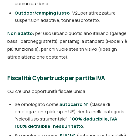
comunicazione.
Outdoor/camping lusso
: V2L per attrezzature,
suspension adaptive, tonneau protetto.
Non adatto
: per uso urbano quotidiano italiano (garage
bassi, parcheggi stretti), per famiglia standard (Model Y è
più funzionale), per chi vuole stealth visivo (il design
attrae attenzione costante).
Fiscalità Cybertruck per partite IVA
Qui c'è una opportunità fiscale unica:
Se omologato come
autocarro N1
(classe di
omologazione pick-up in UE), rientra nella categoria
"veicoli uso strumentale":
100% deducibile, IVA
100% detraibile, nessun tetto
.
Se omologato come
SUV M1
(categoria automobile),