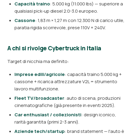
Capacità traino
: 5.000 kg (11.000 lbs) — superiore a
qualsiasi pick-up diesel 2.0-3.0 europeo.
Cassone
: 1,83 m × 1,27 m con 12.300 N di carico utile,
paratia rigida scorrevole, prese 110V + 240V.
A chi si rivolge Cybertruck in Italia
Target di nicchia ma definito:
Imprese edili/agricole
: capacità traino 5.000 kg +
cassone + ricarica attrezzature V2L = strumento
lavoro multifunzione.
Fleet TV/broadcaster
: auto di scena, produzioni
cinematografiche (già presente in eventi 2025).
Car enthusiast / collezionisti
: design iconico,
rarità garantita (primi 2-3 anni).
Aziende tech/startup
: brand statement — l'auto è