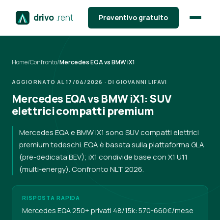
drivo
.rent
Preventivo gratuito
Home
/
Confronto
/
Mercedes EQA vs BMW iX1
AGGIORNATO AL 17/04/2026 · DI GIOVANNI LIFAVI
Mercedes EQA vs BMW iX1: SUV
elettrici compatti premium
Mercedes EQA e BMW iX1 sono SUV compatti elettrici
premium tedeschi. EQA è basata sulla piattaforma GLA
(pre-dedicata BEV); iX1 condivide base con X1 U11
(multi-energy). Confronto NLT 2026.
RISPOSTA RAPIDA
Mercedes EQA 250+ privati 48/15k: 570-660€/mese