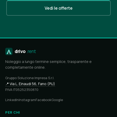
Vedi le offerte
drivo
.rent
Noleggio a lungo termine semplice, trasparente e
completamente online.
Gruppo Soluzione Impresa S.r.l.
📍 Via L. Einaudi 56, Fano (PU)
P.IVA IT05252350870
LinkedIn
Instagram
Facebook
Google
PER CHI