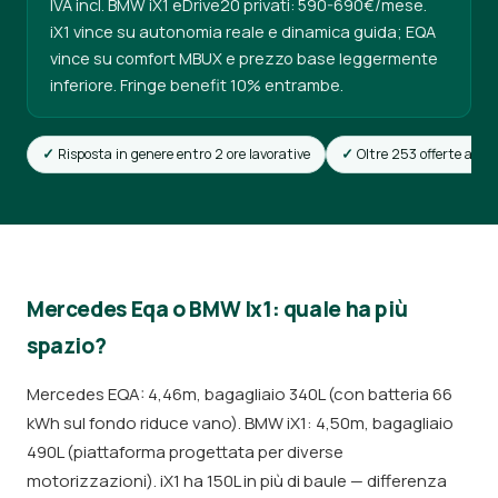
IVA incl. BMW iX1 eDrive20 privati: 590-690€/mese.
iX1 vince su autonomia reale e dinamica guida; EQA
vince su comfort MBUX e prezzo base leggermente
inferiore. Fringe benefit 10% entrambe.
Risposta in genere entro 2 ore lavorative
Oltre 253 offerte attiv
Mercedes Eqa o BMW Ix1: quale ha più
spazio?
Mercedes EQA: 4,46m, bagagliaio 340L (con batteria 66
kWh sul fondo riduce vano). BMW iX1: 4,50m, bagagliaio
490L (piattaforma progettata per diverse
motorizzazioni). iX1 ha 150L in più di baule — differenza