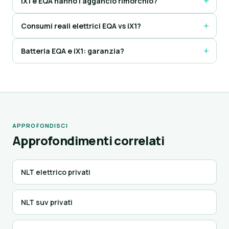
iX1 e EQA hanno l'aggancio rimorchio?
Consumi reali elettrici EQA vs iX1?
Batteria EQA e iX1: garanzia?
APPROFONDISCI
Approfondimenti correlati
NLT elettrico privati
NLT suv privati