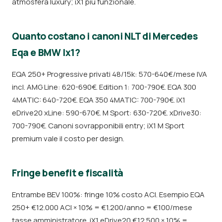
atmosfera luxury; iX1 più funzionale.
Quanto costano i canoni NLT di Mercedes
Eqa e BMW Ix1?
EQA 250+ Progressive privati 48/15k: 570-640€/mese IVA
incl. AMG Line: 620-690€. Edition 1: 700-790€. EQA 300
4MATIC: 640-720€. EQA 350 4MATIC: 700-790€. iX1
eDrive20 xLine: 590-670€. M Sport: 630-720€. xDrive30:
700-790€. Canoni sovrapponibili entry; iX1 M Sport
premium vale il costo per design.
Fringe benefit e fiscalità
Entrambe BEV 100%: fringe 10% costo ACI. Esempio EQA
250+ €12.000 ACI × 10% = €1.200/anno = €100/mese
tasse amministratore. iX1 eDrive20 €12.500 × 10% =