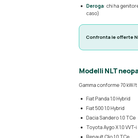
Deroga
: chi ha genitor
caso)
Confronta le offerte 
Modelli NLT neopat
Gamma conforme 70 kW/t a
Fiat Panda 1.0 Hybrid
Fiat 500 1.0 Hybrid
Dacia Sandero 1.0 TCe
Toyota Aygo X 1.0 VVT-i
Renault Clio 1.0 TCe