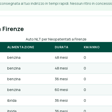
 consegnata al tuo indirizzo in tempi rapidi. Nessun ritiro in concess
 Firenze
Auto NLT per Neopatentati a Firenze
ALIMENTAZIONE
DURATA
KM/ANNO
benzina
48 mesi
0
benzina
48 mesi
0
benzina
36 mesi
0
benzina
60 mesi
0
ibrida
36 mesi
0
ibrida
36 mesi
0