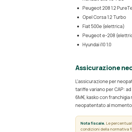
Peugeot 208 1.2 PureT
Opel Corsa 1.2 Turbo
Fiat 500e (elettrica)
Peugeot e-208 (elettri
Hyundai i10 1.0
Assicurazione neo
L'assicurazione per neopat
tariffe variano per CAP: ad
6M€, kasko con franchigia 
neopatentato al momento 
Nota fiscale.
Le percentuali 
condizioni della normativa fi