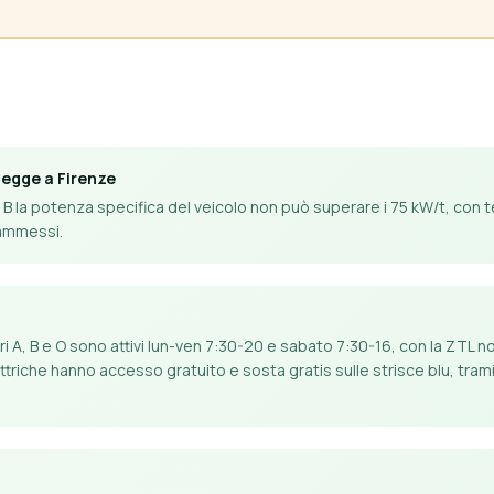
legge a Firenze
nte B la potenza specifica del veicolo non può superare i 75 kW/t, con 
 ammessi.
tori A, B e O sono attivi lun-ven 7:30-20 e sabato 7:30-16, con la ZTL 
ettriche hanno accesso gratuito e sosta gratis sulle strisce blu, tr