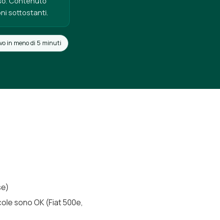
uso. Contenuto
ni sottostanti.
vo in meno di 5 minuti
se)
cole sono OK (Fiat 500e,