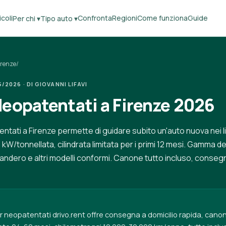
coli
Confronta
Regioni
Come funziona
Guide
Per chi ▾
Tipo auto ▾
irenze
/
2026 · DI GIOVANNI LIFAVI
Neopatentati a Firenze 2026
entati a Firenze permette di guidare subito un'auto nuova nei li
W/tonnellata, cilindrata limitata per i primi 12 mesi. Gamma d
 Sandero e altri modelli conformi. Canone tutto incluso, conseg
per neopatentati drivo.rent offre consegna a domicilio rapida, can