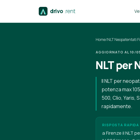
drivo
.rent
Vei
Home
/
NLT Neopatentati F
AGGIORNATO AL 10/05/
NLT per 
Il NLT per neopat
potenza max 105 k
500, Clio, Yaris,
rapidamente.
RISPOSTA RAPIDA
a Firenze il NLT 