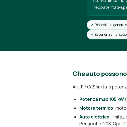
1400€/mese, dura
neopatentati-speci
Risposta in genere e
Esperienza nel sett
Che auto possono 
Art. 117 CdS limita la potenz
Potenza max 105 kW (
Motore termico
: motor
Auto elettrica
: limita
Peugeot e-208, Opel C