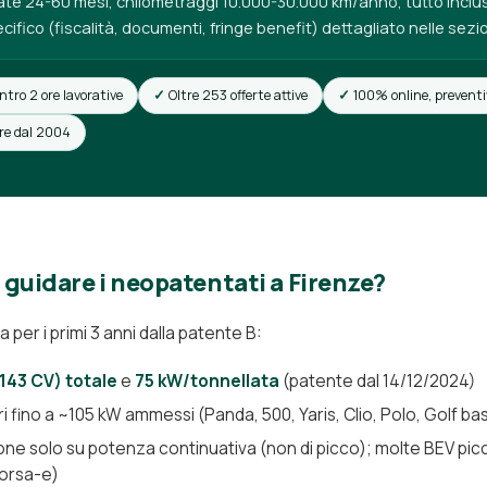
te 24-60 mesi, chilometraggi 10.000-30.000 km/anno, tutto incl
fico (fiscalità, documenti, fringe benefit) dettagliato nelle sezio
ntro 2 ore lavorative
Oltre 253 offerte attive
100% online, preventi
ore dal 2004
guidare i neopatentati a Firenze?
a per i primi 3 anni dalla patente B:
143 CV) totale
e
75 kW/tonnellata
(patente dal 14/12/2024)
i fino a ~105 kW ammessi (Panda, 500, Yaris, Clio, Polo, Golf ba
zione solo su potenza continuativa (non di picco); molte BEV pic
orsa-e)