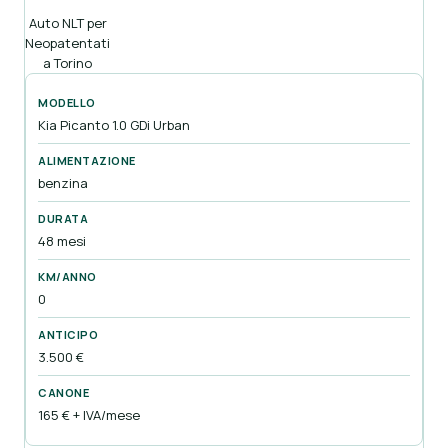
Auto NLT per
Neopatentati
a Torino
Kia Picanto 1.0 GDi Urban
benzina
48 mesi
0
3.500 €
165 € + IVA/mese