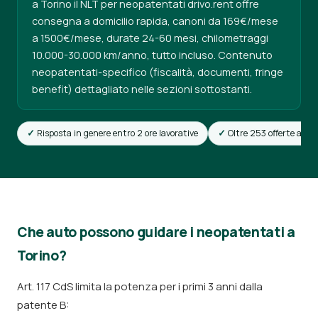
a Torino il NLT per neopatentati drivo.rent offre
consegna a domicilio rapida, canoni da 169€/mese
a 1500€/mese, durate 24-60 mesi, chilometraggi
10.000-30.000 km/anno, tutto incluso. Contenuto
neopatentati-specifico (fiscalità, documenti, fringe
benefit) dettagliato nelle sezioni sottostanti.
Risposta in genere entro 2 ore lavorative
Oltre 253 offerte attiv
Che auto possono guidare i neopatentati a
Torino?
Art. 117 CdS limita la potenza per i primi 3 anni dalla
patente B: