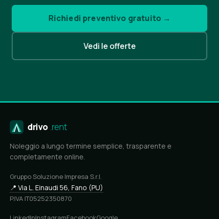
Richiedi preventivo gratuito →
Vedi le offerte
drivo
.rent
Noleggio a lungo termine semplice, trasparente e
completamente online.
Gruppo Soluzione Impresa S.r.l.
📍 Via L. Einaudi 56, Fano (PU)
P.IVA IT05252350870
LinkedIn
Instagram
Facebook
Google