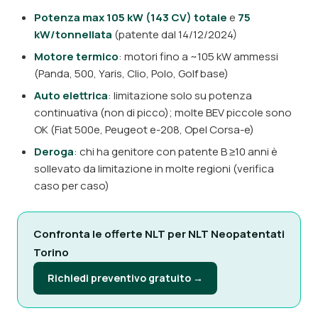
Potenza max 105 kW (143 CV) totale
e
75
kW/tonnellata
(patente dal 14/12/2024)
Motore termico
: motori fino a ~105 kW ammessi
(Panda, 500, Yaris, Clio, Polo, Golf base)
Auto elettrica
: limitazione solo su potenza
continuativa (non di picco); molte BEV piccole sono
OK (Fiat 500e, Peugeot e-208, Opel Corsa-e)
Deroga
: chi ha genitore con patente B ≥10 anni è
sollevato da limitazione in molte regioni (verifica
caso per caso)
Confronta le offerte NLT per NLT Neopatentati
Torino
Richiedi preventivo gratuito →