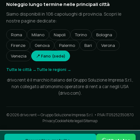
Noleggio lungo termine nelle principali città
Siamo disponibili in 106 capoluoghi di provincia. Scopri le
nostre pagine dedicate:
Roma
Milano
Napoli
Torino
Bologna
Firenze
Genova
Palermo
Bari
Verona
Venezia
📍 Fano (sede)
Tutte le città →
Tutte le regioni →
drivo.rent è il marchio italiano del Gruppo Soluzione Impresa S.r.l.,
non collegato all’omonimo operatore di rent a car negli USA
(drivo.com).
© 2026 drivo.rent — Gruppo Soluzione Impresa S.r.l. • P.IVA IT05252350870
Privacy
Cookie
Note legali
Sitemap