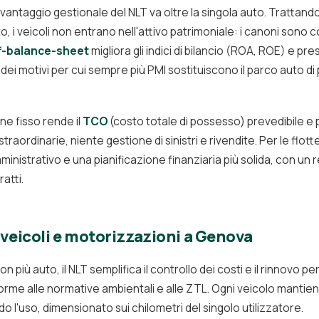
 vantaggio gestionale del NLT va oltre la singola auto. Trattando
o, i veicoli non entrano nell'attivo patrimoniale: i canoni sono c
f-balance-sheet
migliora gli indici di bilancio (ROA, ROE) e pre
 dei motivi per cui sempre più PMI sostituiscono il parco auto di 
ne fisso rende il
TCO
(costo totale di possesso) prevedibile e p
raordinarie, niente gestione di sinistri e rivendite. Per le flot
istrativo e una pianificazione finanziaria più solida, con un r
atti.
veicoli e motorizzazioni a Genova
 più auto, il NLT semplifica il controllo dei costi e il rinnovo p
rme alle normative ambientali e alle ZTL. Ogni veicolo mantien
o l'uso, dimensionato sui chilometri del singolo utilizzatore.