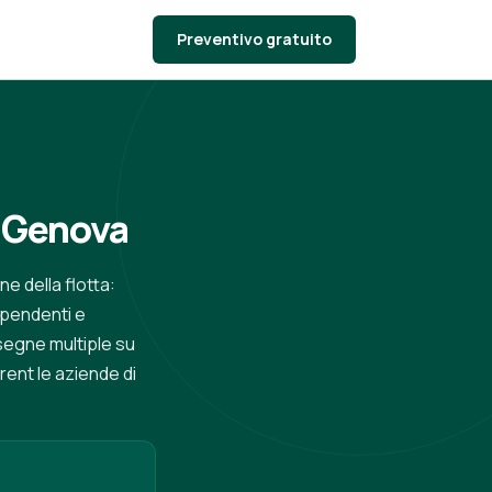
Preventivo gratuito
a Genova
e della flotta:
ipendenti e
nsegne multiple su
.rent le aziende di