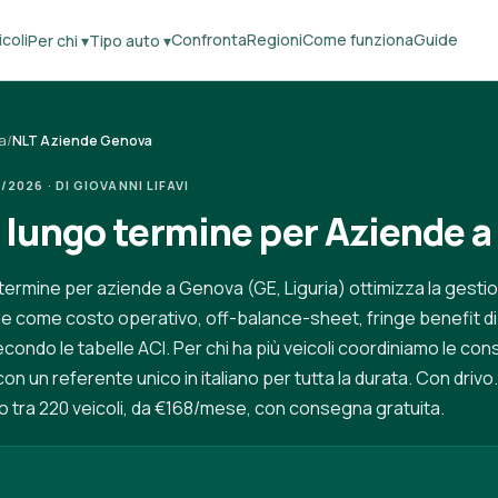
coli
Confronta
Regioni
Come funziona
Guide
Per chi ▾
Tipo auto ▾
a
/
NLT Aziende Genova
2026 · DI GIOVANNI LIFAVI
 lungo termine per Aziende 
 termine per aziende a Genova (GE, Liguria) ottimizza la gestion
e come costo operativo, off-balance-sheet, fringe benefit d
condo le tabelle ACI. Per chi ha più veicoli coordiniamo le co
con un referente unico in italiano per tutta la durata. Con drivo
tra 220 veicoli, da €168/mese, con consegna gratuita.