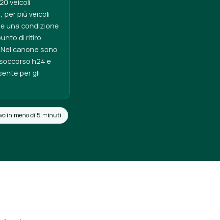
20 veicoli
 per più veicoli
o e una condizione
nto di ritiro
i. Nel canone sono
, soccorso h24 e
sente per gli
vo in meno di 5 minuti