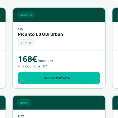
Benzina
KIA
Picanto 1.0 GDi Urban
48 mesi
168€
/mese
+ IVA
Anticipo 3.500€ + IVA
Scopri l’offerta →
Ibrida
FIAT