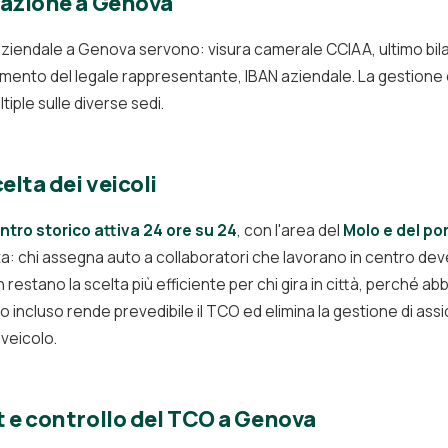
vazione a Genova
aziendale a Genova servono: visura camerale CCIAA, ultimo bil
mento del legale rappresentante, IBAN aziendale. La gestione è 
ple sulle diverse sedi.
elta dei veicoli
ntro storico attiva 24 ore su 24
, con l'area del
Molo e del po
: chi assegna auto a collaboratori che lavorano in centro dev
n restano la scelta più efficiente per chi gira in città, perché a
tto incluso rende prevedibile il TCO ed elimina la gestione di 
 veicolo.
 e controllo del TCO a Genova