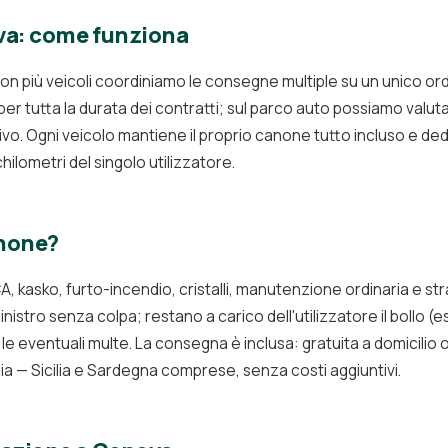
ova: come funziona
on più veicoli coordiniamo le consegne multiple su un unico o
 per tutta la durata dei contratti; sul parco auto possiamo valu
ivo. Ogni veicolo mantiene il proprio canone tutto incluso e de
ilometri del singolo utilizzatore.
anone?
, kasko, furto-incendio, cristalli, manutenzione ordinaria e st
inistro senza colpa; restano a carico dell'utilizzatore il bollo (ese
le eventuali multe. La consegna è inclusa: gratuita a domicilio o
lia — Sicilia e Sardegna comprese, senza costi aggiuntivi.