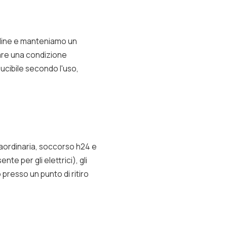
rdine e manteniamo un
tare una condizione
ducibile secondo l'uso,
raordinaria, soccorso h24 e
nte per gli elettrici), gli
 presso un punto di ritiro