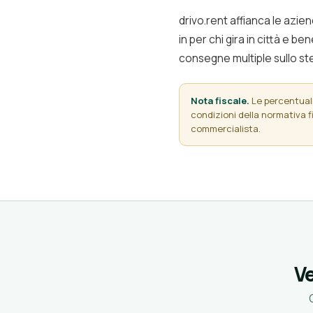
drivo.rent affianca le azien
in per chi gira in città e b
consegne multiple sullo ste
Nota fiscale.
Le percentuali 
condizioni della normativa fi
commercialista.
Ve