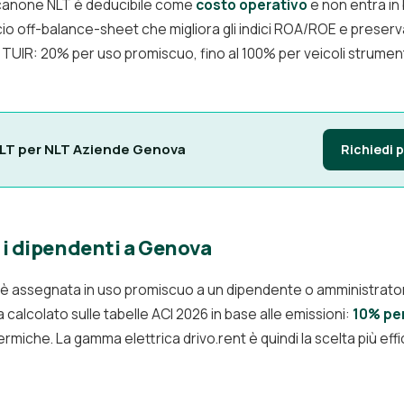
l canone NLT è deducibile come
costo operativo
e non entra in
 off-balance-sheet che migliora gli indici ROA/ROE e preserva l
4 TUIR: 20% per uso promiscuo, fino al 100% per veicoli strumental
NLT per NLT Aziende Genova
Richiedi 
 i dipendenti a Genova
è assegnata in uso promiscuo a un dipendente o amministratore
a calcolato sulle tabelle ACI 2026 in base alle emissioni:
10% per
ermiche. La gamma elettrica drivo.rent è quindi la scelta più effi