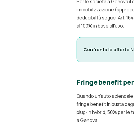
Per le società a Genova i
immobilizzazione (approccio
deducibilità segue l'Art. 16
al 100% in base all'uso.
Confronta le offerte 
Fringe benefit per
Quando un'auto aziendale 
fringe benefit in busta pag
plug-in hybrid, 50% per le t
a Genova.