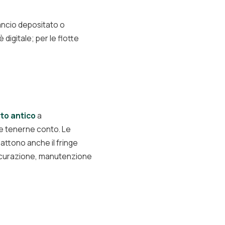
ancio depositato o
digitale; per le flotte
rto antico
a
e tenerne conto. Le
bbattono anche il fringe
assicurazione, manutenzione