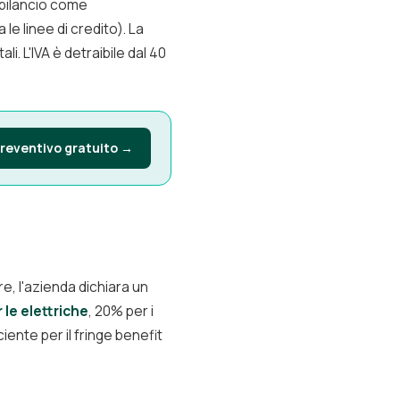
 bilancio come
e linee di credito). La
i. L'IVA è detraibile dal 40
preventivo gratuito →
, l'azienda dichiara un
 le elettriche
, 20% per i
ciente per il fringe benefit