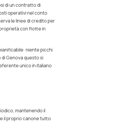
si di un contratto di
osti operativi nel conto
serva le linee di credito per
proprietà con flotte in
ianificabile: niente picchi
te di Genova questo si
eferente unico in italiano
eriodico, mantenendo il
e il proprio canone tutto