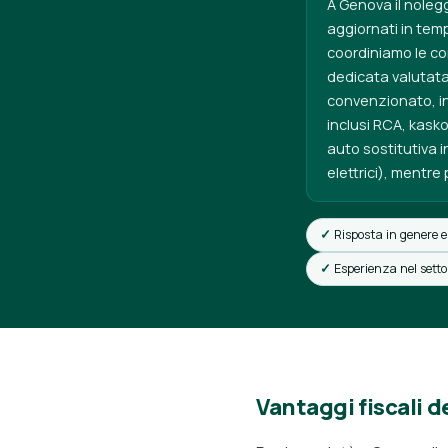
A Genova il noleg
aggiornati in temp
coordiniamo le co
dedicata valutata 
convenzionato, in
inclusi RCA, kasko
auto sostitutiva in
elettrici), mentr
Risposta in genere e
Esperienza nel sett
Vantaggi fiscali d