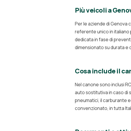
Più veicoli a Gen
Per le aziende di Genova c
referente unico in italiano
dedicata in fase di prevent
dimensionato su durata e ch
Cosa include il c
Nel canone sono inclusi RCA
auto sostitutiva in caso di s
pneumatici, il carburante e 
convenzionato, in tutta Ita