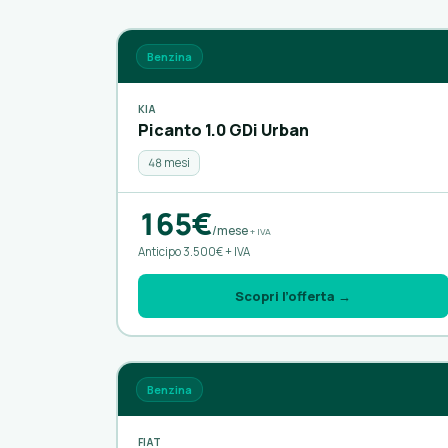
Benzina
KIA
Picanto 1.0 GDi Urban
48 mesi
165€
/mese
+ IVA
Anticipo 3.500€ + IVA
Scopri l’offerta →
Benzina
FIAT