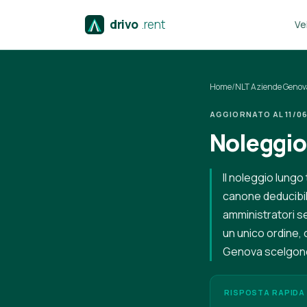
drivo
.rent
Vei
Home
/
NLT Aziende Genov
AGGIORNATO AL 11/06/
Noleggio
Il noleggio lungo
canone deducibil
amministratori se
un unico ordine, 
Genova scelgono 
RISPOSTA RAPIDA