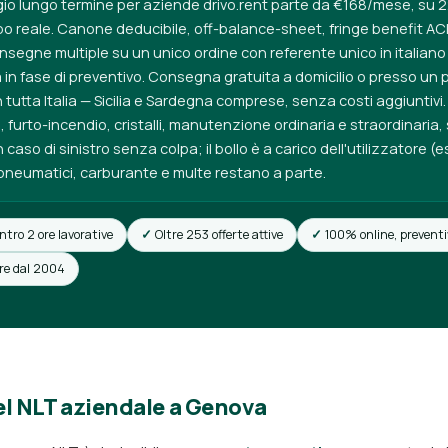
gio lungo termine per aziende drivo.rent parte da €168/mese, su 2
o reale. Canone deducibile, off-balance-sheet, fringe benefit ACI;
nsegne multiple su un unico ordine con referente unico in italian
in fase di preventivo. Consegna gratuita a domicilio o presso un pu
 tutta Italia — Sicilia e Sardegna comprese, senza costi aggiuntiv
, furto-incendio, cristalli, manutenzione ordinaria e straordinaria
 caso di sinistro senza colpa; il bollo è a carico dell'utilizzatore (e
e pneumatici, carburante e multe restano a parte.
ntro 2 ore lavorative
Oltre 253 offerte attive
100% online, preventi
ore dal 2004
el NLT aziendale a Genova